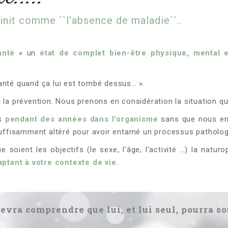
init comme ``l'absence de maladie``..
anté
« un
état de complet bien-être physique, mental 
e santé quand ça lui est tombé dessus… ».
u la prévention. Nous prenons en considération la situation q
is
pendant des années dans l’organisme
sans que nous en
 suffisamment altéré pour avoir entamé un processus patholog
soient les objectifs (le sexe, l’âge, l’activité …) la natur
ptant à votre contexte de vie.
vra comprendre que lui, et lui seul, pourra s